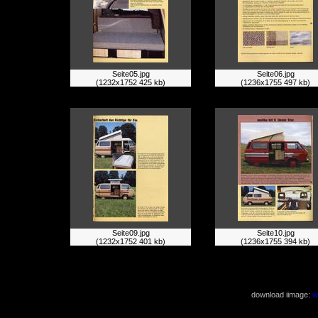
Seite05.jpg
Seite06.jpg
(1232x1752 425 kb)
(1236x1755 497 kb)
Seite09.jpg
Seite10.jpg
(1232x1752 401 kb)
(1236x1755 394 kb)
download iimage:
w