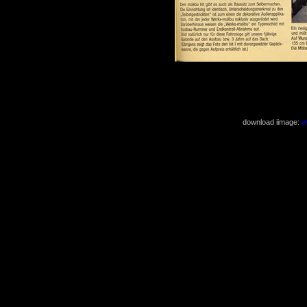
( 1232x1752 4
download iimage:
w