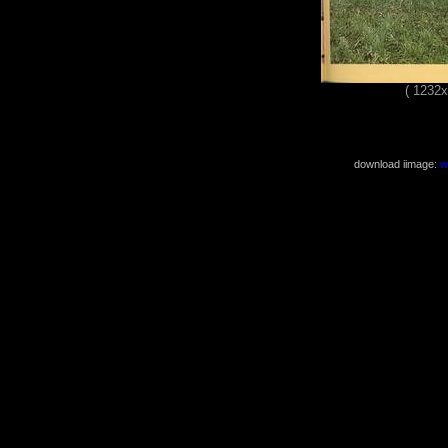
( 1232
download iimage:
w