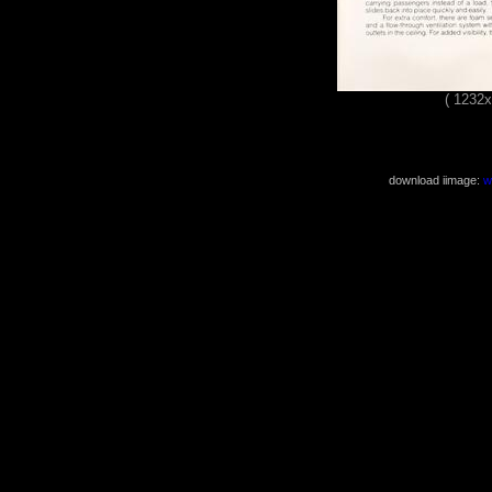
( 1232
download iimage:
w