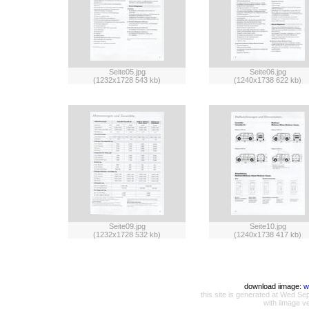
Seite05.jpg
Seite06.jpg
(1232x1728 543 kb)
(1240x1738 622 kb)
Seite09.jpg
Seite10.jpg
(1232x1728 532 kb)
(1240x1738 417 kb)
download iimage:
w
this site is generated at Wed 
with iimage v