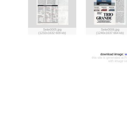
Seite0005.jpg
Seite0006.jpg
(1232x1632 609 kb)
(1240x1637 664 kb)
download iimage:
w
this site is generated a
with iimage v