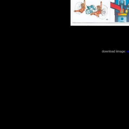
( 1222x1632 4
download iimage:
w