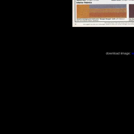
( 1276x1676 4
download iimage:
w