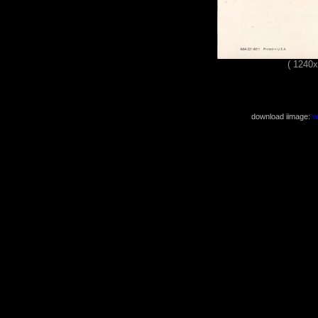
( 1240
download iimage:
w