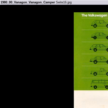
1980_00_Vanagon_Vanagon_Camper
Seite16.jpg