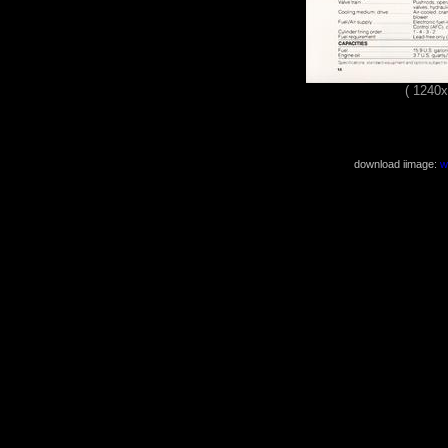
( 1240
download iimage:
w