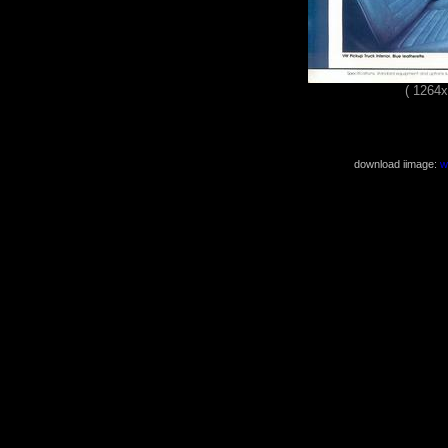
( 1264
download iimage:
w