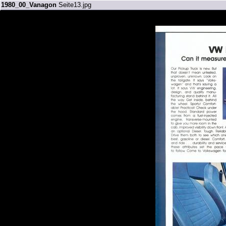
1980_00_Vanagon
Seite13.jpg