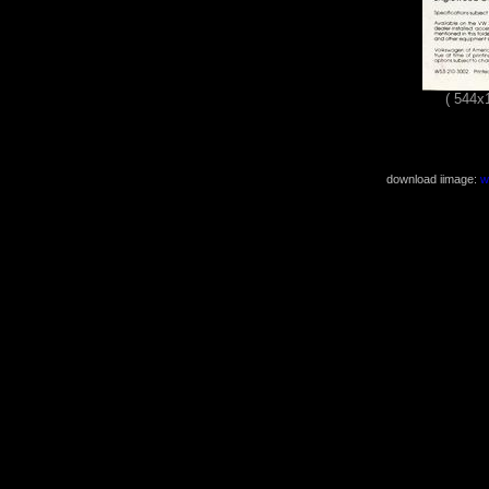
( 544x
download iimage:
w