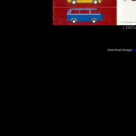
( 1647
download iimage:
w