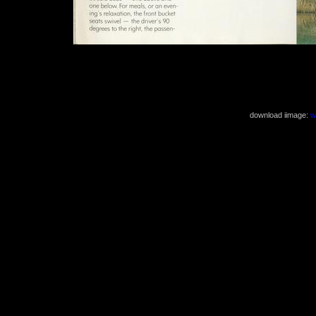
( 3502x2480 19
download iimage:
w