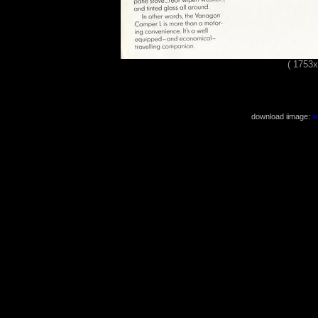
( 1753
download iimage:
w