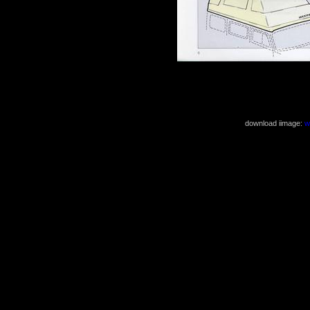
( 1219x1739 2
download iimage:
w