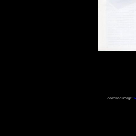
download iimage:
w