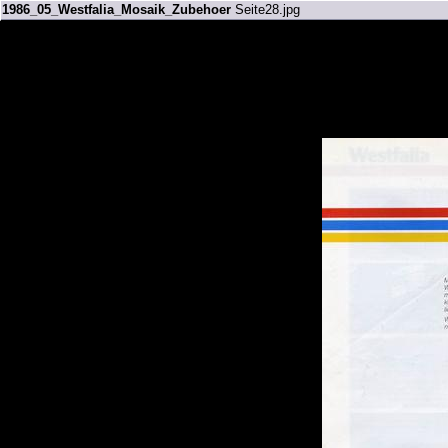
1986_05_Westfalia_Mosaik_Zubehoer
Seite28.jpg