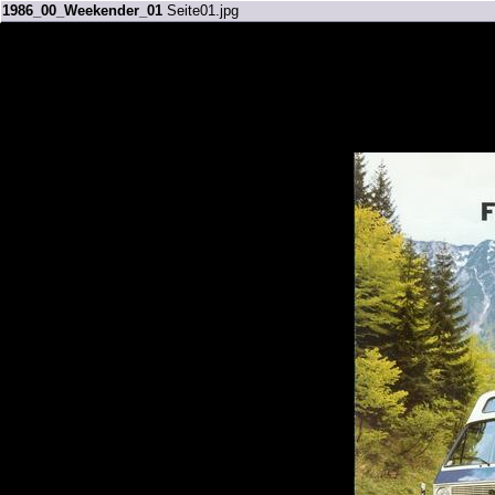
1986_00_Weekender_01
Seite01.jpg