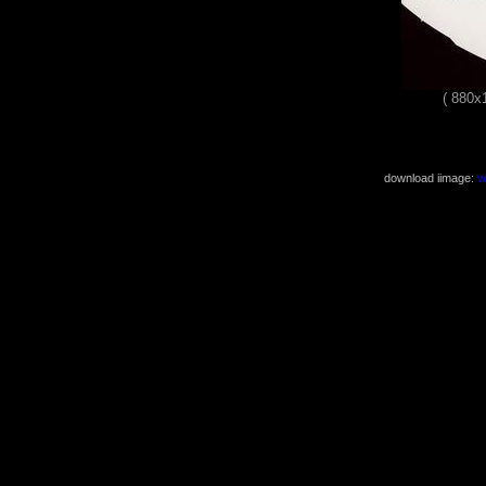
( 880x
download iimage:
w