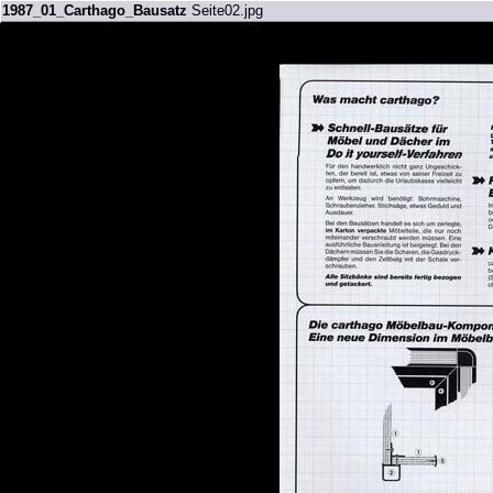
1987_01_Carthago_Bausatz
Seite02.jpg