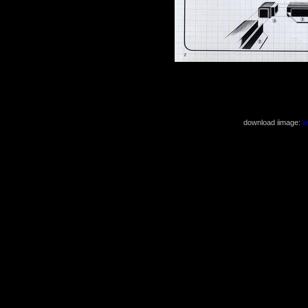
( 2485x3497 23
download iimage:
w