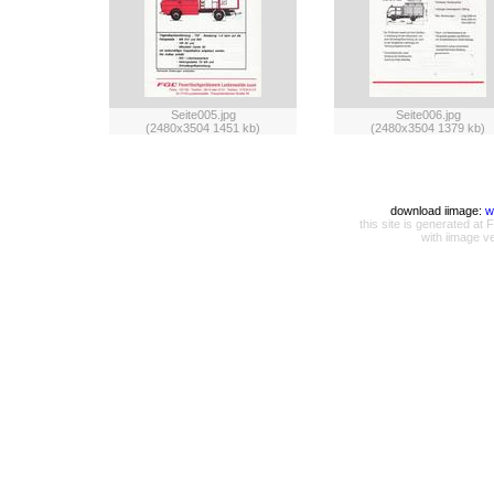
Seite005.jpg
Seite006.jpg
(2480x3504 1451 kb)
(2480x3504 1379 kb)
download iimage:
w
this site is generated a
with iimage v