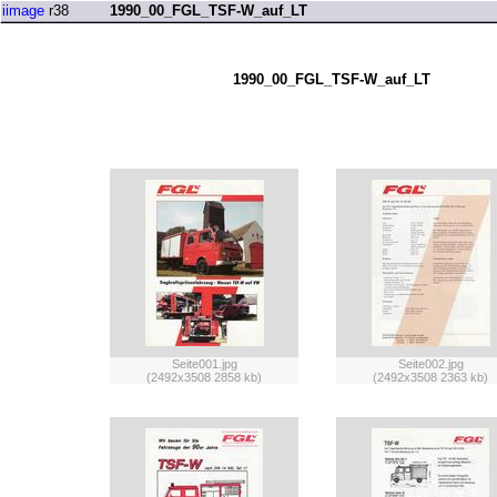
iimage
r38
1990_00_FGL_TSF-W_auf_LT
1990_00_FGL_TSF-W_auf_LT
Seite001.jpg
Seite002.jpg
(2492x3508 2858 kb)
(2492x3508 2363 kb)