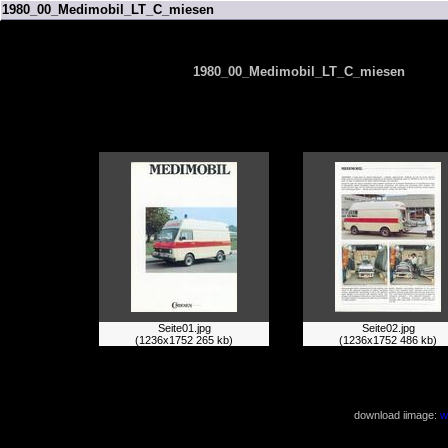
1980_00_Medimobil_LT_C_miesen
1980_00_Medimobil_LT_C_miesen
Seite01.jpg
Seite02.jpg
(1236x1752 265 kb)
(1236x1752 486 kb)
download iimage:
w